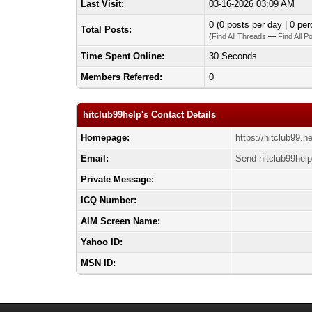
Last Visit:
03-16-2026 03:09 AM
0 (0 posts per day | 0 per
Total Posts:
(
Find All Threads
—
Find All P
Time Spent Online:
30 Seconds
Members Referred:
0
hitclub99help's Contact Details
Homepage:
https://hitclub99.he
Email:
Send hitclub99help
Private Message:
ICQ Number:
AIM Screen Name:
Yahoo ID:
MSN ID: