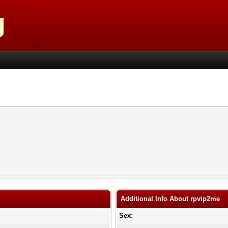
Additional Info About rpvip2me
Sex: