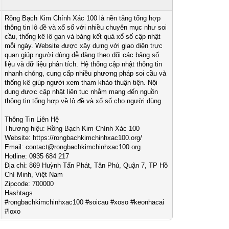
Rồng Bạch Kim Chính Xác 100 là nền tảng tổng hợp
thông tin lô đề và xổ số với nhiều chuyên mục như soi
cầu, thống kê lô gan và bảng kết quả xổ số cập nhật
mỗi ngày. Website được xây dựng với giao diện trực
quan giúp người dùng dễ dàng theo dõi các bảng số
liệu và dữ liệu phân tích. Hệ thống cập nhật thông tin
nhanh chóng, cung cấp nhiều phương pháp soi cầu và
thống kê giúp người xem tham khảo thuận tiện. Nội
dung được cập nhật liên tục nhằm mang đến nguồn
thông tin tổng hợp về lô đề và xổ số cho người dùng.
Thông Tin Liên Hệ
Thương hiệu: Rồng Bạch Kim Chính Xác 100
Website: https://rongbachkimchinhxac100.org/
Email:
contact@rongbachkimchinhxac100.org
Hotline: 0935 684 217
Địa chỉ: 869 Huỳnh Tấn Phát, Tân Phú, Quận 7, TP Hồ
Chí Minh, Việt Nam
Zipcode: 700000
Hashtags
#rongbachkimchinhxac100 #soicau #xoso #keonhacai
#loxo