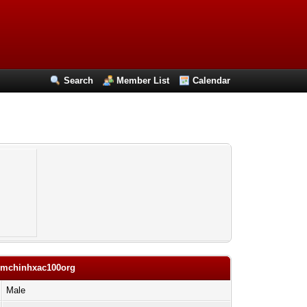
Search
Member List
Calendar
kimchinhxac100org
Male