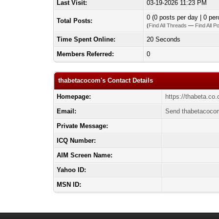
Last Visit:
03-19-2026 11:23 PM
0 (0 posts per day | 0 per
Total Posts:
(
Find All Threads
—
Find All P
Time Spent Online:
20 Seconds
Members Referred:
0
thabetacocom's Contact Details
Homepage:
https://thabeta.co
Email:
Send thabetacocom
Private Message:
ICQ Number:
AIM Screen Name:
Yahoo ID:
MSN ID: