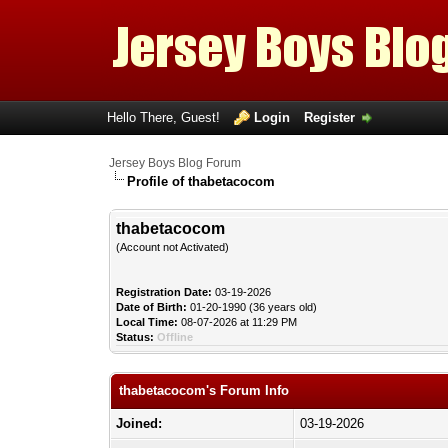
Hello There, Guest!
Login
Register
Jersey Boys Blog Forum
Profile of thabetacocom
thabetacocom
(Account not Activated)
Registration Date:
03-19-2026
Date of Birth:
01-20-1990 (36 years old)
Local Time:
08-07-2026 at 11:29 PM
Status:
Offline
thabetacocom's Forum Info
Joined:
03-19-2026