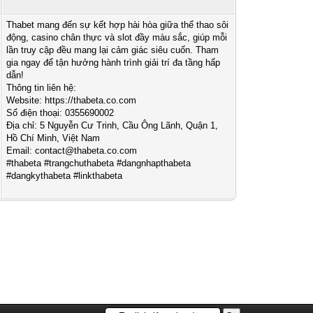
Thabet mang đến sự kết hợp hài hòa giữa thể thao sôi
động, casinο chân thực và slot đầy màu sắc, giúp mỗi
lần truy cập đều mang lại cảm giác siêu cuốn. Tham
gia ngay để tận hưởng hành trình giải trí đa tầng hấp
dẫn!
Thông tin liên hệ:
Website: https://thabeta.co.com
Số điện thoại: 0355690002
Địa chỉ: 5 Nguyễn Cư Trinh, Cầu Ông Lãnh, Quận 1,
Hồ Chí Minh, Việt Nam
Email:
contact@thabeta.co.com
#thabeta #trangchuthabeta #dangnhapthabeta
#dangkythabeta #linkthabeta