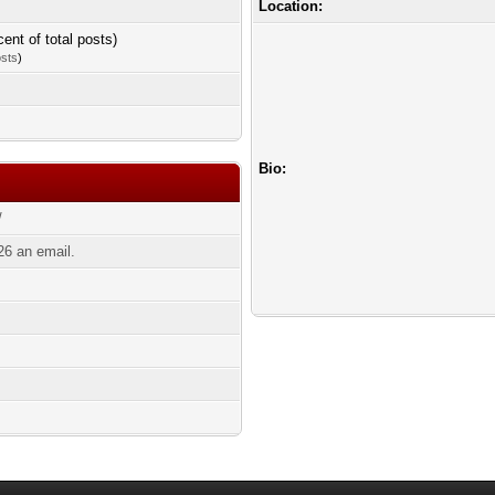
Location:
cent of total posts)
osts
)
Bio:
/
26 an email.