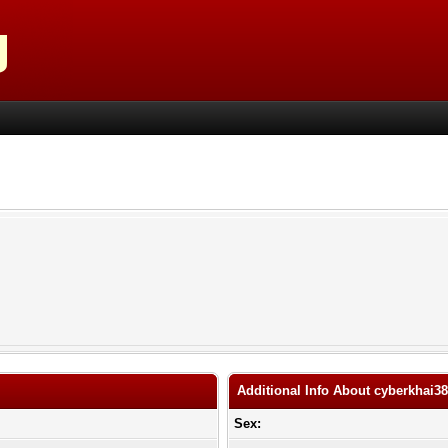
Additional Info About cyberkhai3
Sex: