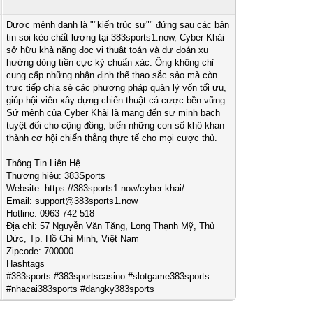
Được mệnh danh là ""kiến trúc sư"" đứng sau các bản
tin soi kèo chất lượng tại 383sports1.now, Cyber Khải
sở hữu khả năng đọc vị thuật toán và dự đoán xu
hướng dòng tiền cực kỳ chuẩn xác. Ông không chỉ
cung cấp những nhận định thể thao sắc sảo mà còn
trực tiếp chia sẻ các phương pháp quản lý vốn tối ưu,
giúp hội viên xây dựng chiến thuật cá cược bền vững.
Sứ mệnh của Cyber Khải là mang đến sự minh bạch
tuyệt đối cho cộng đồng, biến những con số khô khan
thành cơ hội chiến thắng thực tế cho mọi cược thủ.
Thông Tin Liên Hệ
Thương hiệu: 383Sports
Website: https://383sports1.now/cyber-khai/
Email:
support@383sports1.now
Hotline: 0963 742 518
Địa chỉ: 57 Nguyễn Văn Tăng, Long Thạnh Mỹ, Thủ
Đức, Tp. Hồ Chí Minh, Việt Nam
Zipcode: 700000
Hashtags
#383sports #383sportscasino #slotgame383sports
#nhacai383sports #dangky383sports