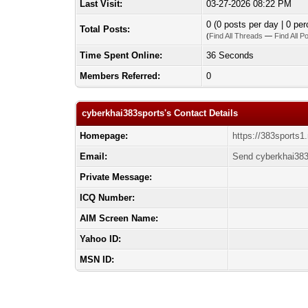
Last Visit:
03-27-2026 08:22 PM
0 (0 posts per day | 0 per
Total Posts:
(
Find All Threads
—
Find All P
Time Spent Online:
36 Seconds
Members Referred:
0
cyberkhai383sports's Contact Details
Homepage:
https://383sports1
Email:
Send cyberkhai383
Private Message:
ICQ Number:
AIM Screen Name:
Yahoo ID:
MSN ID: