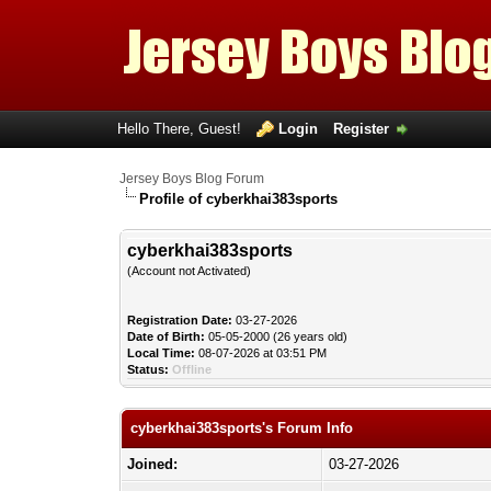
Hello There, Guest!
Login
Register
Jersey Boys Blog Forum
Profile of cyberkhai383sports
cyberkhai383sports
(Account not Activated)
Registration Date:
03-27-2026
Date of Birth:
05-05-2000 (26 years old)
Local Time:
08-07-2026 at 03:51 PM
Status:
Offline
cyberkhai383sports's Forum Info
Joined:
03-27-2026