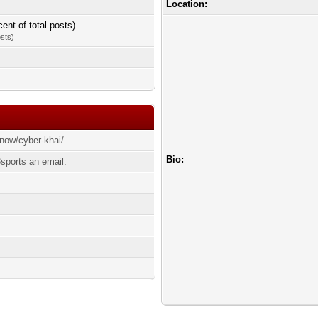
Location:
cent of total posts)
osts
)
.now/cyber-khai/
Bio:
sports an email.