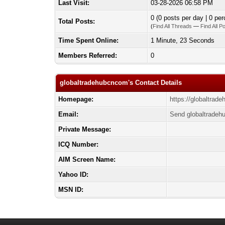
Last Visit:
03-28-2026 06:58 PM
0 (0 posts per day | 0 per
Total Posts:
(
Find All Threads
—
Find All P
Time Spent Online:
1 Minute, 23 Seconds
Members Referred:
0
globaltradehubcncom's Contact Details
Homepage:
https://globaltrad
Email:
Send globaltradeh
Private Message:
ICQ Number:
AIM Screen Name:
Yahoo ID:
MSN ID: