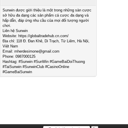
Sunwin được giới thiệu là một trong những sàn cược
sở hữu đa dạng các sản phẩm cá cược đa dạng và
hấp dẫn, đáp ứng nhu cầu của mọi đối tượng người
chơi.
Liên hệ Sunwin
Website: https://globaltradehub.cn.com/
Địa chỉ: 118 Đ. Đan Khê, Di Trạch, Từ Liêm, Hà Nội,
Việt Nam
Email:
mherdesimone@gmail.com
Phone: 0987000125
Hashtag: #Sunwin #SunWin #GameBaiDoiThuong
#TaiSunwin #SunwinClub #CasinoOnline
#GameBaiSunwin