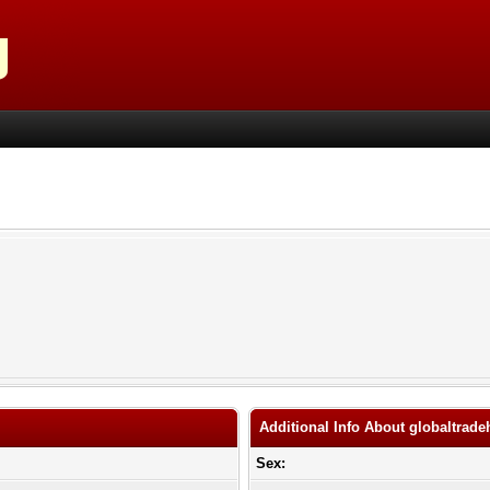
Additional Info About globaltra
Sex: