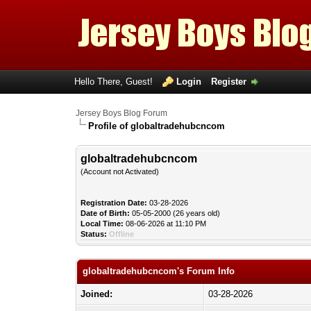
Hello There, Guest!
Login
Register
Jersey Boys Blog Forum
Profile of globaltradehubcncom
globaltradehubcncom
(Account not Activated)
Registration Date:
03-28-2026
Date of Birth:
05-05-2000 (26 years old)
Local Time:
08-06-2026 at 11:10 PM
Status:
Offline
globaltradehubcncom's Forum Info
Joined:
03-28-2026