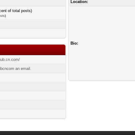
Location:
cent of total posts)
osts
)
Bio:
ehub.cn.com/
ubcncom an email.