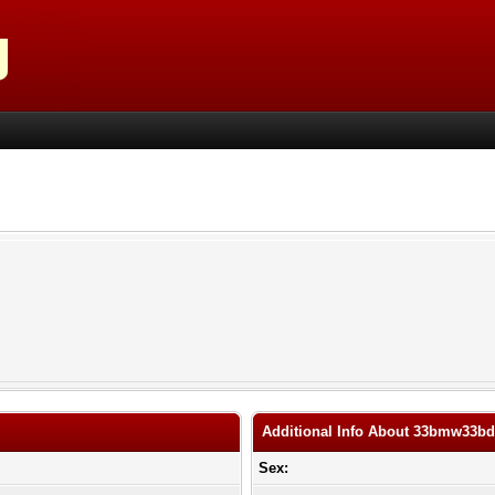
Additional Info About 33bmw33b
Sex: