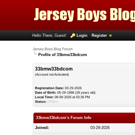
Hello There, Guest!
Login
Register
Jersey Boys Blog Forum
Profile of 33bmw33bdcom
33bmw33bdcom
(Account not Activated)
Registration Date:
03-29-2026
Date of Birth:
05-29-1998 (28 years old)
Local Time:
08-06-2026 at 03:36 PM
Status:
Offline
33bmw33bdcom's Forum Info
Joined:
03-29-2026