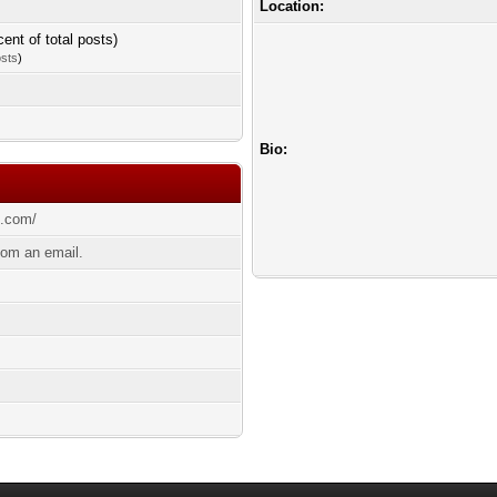
Location:
cent of total posts)
osts
)
Bio:
d.com/
om an email.