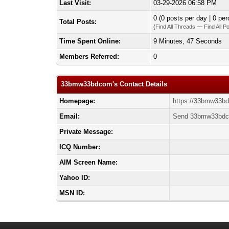
Last Visit:
03-29-2026 06:58 PM
0 (0 posts per day | 0 per
Total Posts:
(
Find All Threads
—
Find All P
Time Spent Online:
9 Minutes, 47 Seconds
Members Referred:
0
33bmw33bdcom's Contact Details
Homepage:
https://33bmw33b
Email:
Send 33bmw33bdc
Private Message:
ICQ Number:
AIM Screen Name:
Yahoo ID:
MSN ID: