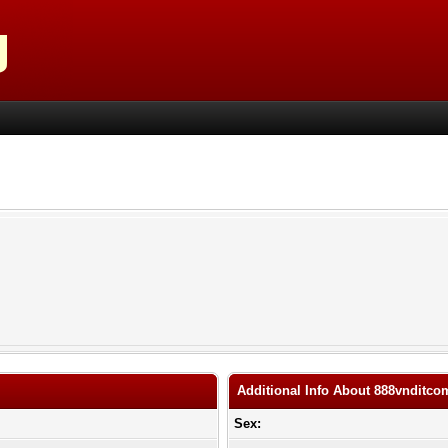
Additional Info About 888vnditco
Sex: