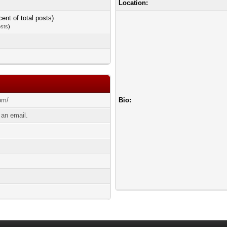
Location:
cent of total posts)
osts
)
com/
Bio:
an email.