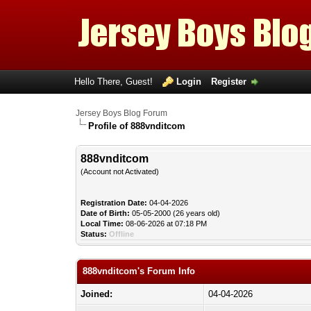
Hello There, Guest!
Login
Register
Jersey Boys Blog Forum
Profile of 888vnditcom
888vnditcom
(Account not Activated)
Registration Date:
04-04-2026
Date of Birth:
05-05-2000 (26 years old)
Local Time:
08-06-2026 at 07:18 PM
Status:
Offline
888vnditcom's Forum Info
Joined:
04-04-2026