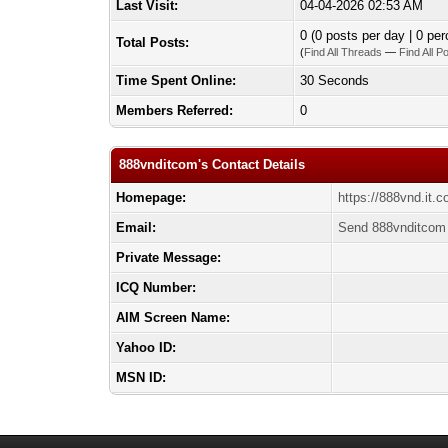
Last Visit:
04-04-2026 02:53 AM
0 (0 posts per day | 0 per
Total Posts:
(
Find All Threads
—
Find All P
Time Spent Online:
30 Seconds
Members Referred:
0
888vnditcom's Contact Details
Homepage:
https://888vnd.it.
Email:
Send 888vnditcom 
Private Message:
ICQ Number:
AIM Screen Name:
Yahoo ID:
MSN ID: