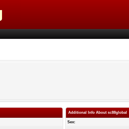
Additional Info About sc88global
Sex: