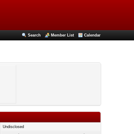
Search
Member List
Calendar
Undisclosed