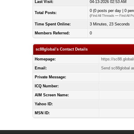
Last Visit:
04-13-2026 02:53 AM
0 (0 posts per day | 0 per
Total Posts:
(
Find All Threads
—
Find All P
Time Spent Online:
3 Minutes, 23 Seconds
Members Referred:
0
sc88global's Contact Details
Homepage:
https://sc88.global
Email:
Send sc88global a
Private Message:
ICQ Number:
AIM Screen Name:
Yahoo ID:
MSN ID: