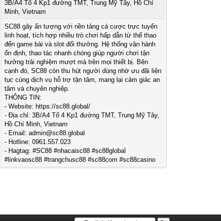
3B/A4 Tổ 4 Kp1 đường TMT, Trung Mỹ Tây, Hồ Chí
Minh, Vietnam
SC88 gây ấn tượng với nền tảng cá cược trực tuyến
linh hoạt, tích hợp nhiều trò chơi hấp dẫn từ thể thao
đến game bài và slot đổi thưởng. Hệ thống vận hành
ổn định, thao tác nhanh chóng giúp người chơi tận
hưởng trải nghiệm mượt mà trên mọi thiết bị. Bên
cạnh đó, SC88 còn thu hút người dùng nhờ ưu đãi liên
tục cùng dịch vụ hỗ trợ tận tâm, mang lại cảm giác an
tâm và chuyên nghiệp.
THÔNG TIN:
- Website: https://sc88.global/
- Địa chỉ: 3B/A4 Tổ 4 Kp1 đường TMT, Trung Mỹ Tây,
Hồ Chí Minh, Vietnam
- Email:
admin@sc88.global
- Hotline: 0961.557.023
- Hagtag: #SC88 #nhacaisc88 #sc88global
#linkvaosc88 #trangchusc88 #sc88com #sc88casino