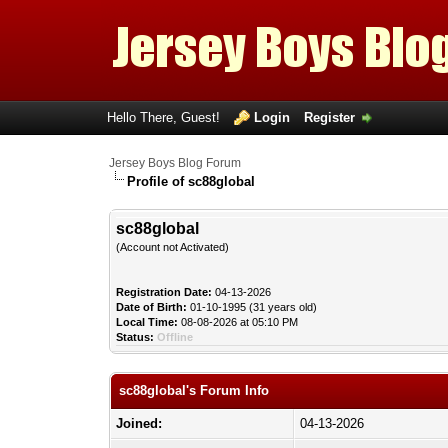
Hello There, Guest!
Login
Register
Jersey Boys Blog Forum
Profile of sc88global
sc88global
(Account not Activated)
Registration Date:
04-13-2026
Date of Birth:
01-10-1995 (31 years old)
Local Time:
08-08-2026 at 05:10 PM
Status:
Offline
sc88global's Forum Info
Joined:
04-13-2026