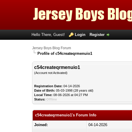
Hello There, Guest!
Login
Register
Jersey Boys Blog Forum
Profile of c54createqrmenuio1
c54createqrmenuio1
(Account not Activated)
Registration Date:
04-14-2026
Date of Birth:
05-03-1998 (28 years old)
Local Time:
08-06-2026 at 04:27 PM
Status:
Offline
c54createqrmenuio1's Forum Info
Joined:
04-14-2026