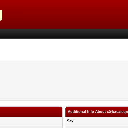
Additional Info About c54createq
Sex: