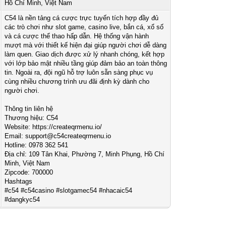
Hồ Chí Minh, Việt Nam
C54 là nền tảng cá cược trực tuyến tích hợp đầy đủ
các trò chơi như slot game, casino live, bắn cá, xổ số
và cá cược thể thao hấp dẫn. Hệ thống vận hành
mượt mà với thiết kế hiện đại giúp người chơi dễ dàng
làm quen. Giao dịch được xử lý nhanh chóng, kết hợp
với lớp bảo mật nhiều tầng giúp đảm bảo an toàn thông
tin. Ngoài ra, đội ngũ hỗ trợ luôn sẵn sàng phục vụ
cùng nhiều chương trình ưu đãi định kỳ dành cho
người chơi.
Thông tin liên hệ
Thương hiệu: C54
Website: https://createqrmenu.io/
Email:
support@c54createqrmenu.io
Hotline: 0978 362 541
Địa chỉ: 109 Tân Khai, Phường 7, Minh Phụng, Hồ Chí
Minh, Việt Nam
Zipcode: 700000
Hashtags
#c54 #c54casino #slotgamec54 #nhacaic54
#dangkyc54