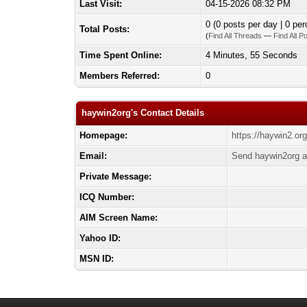
Last Visit:
04-15-2026 08:32 PM
0 (0 posts per day | 0 per
Total Posts:
(
Find All Threads
—
Find All P
Time Spent Online:
4 Minutes, 55 Seconds
Members Referred:
0
haywin2org's Contact Details
Homepage:
https://haywin2.org
Email:
Send haywin2org a
Private Message:
ICQ Number:
AIM Screen Name:
Yahoo ID:
MSN ID: