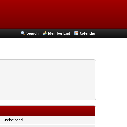
Search
Member List
Calendar
Undisclosed