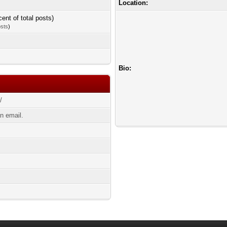
Location:
cent of total posts)
osts
)
Bio:
/
n email.