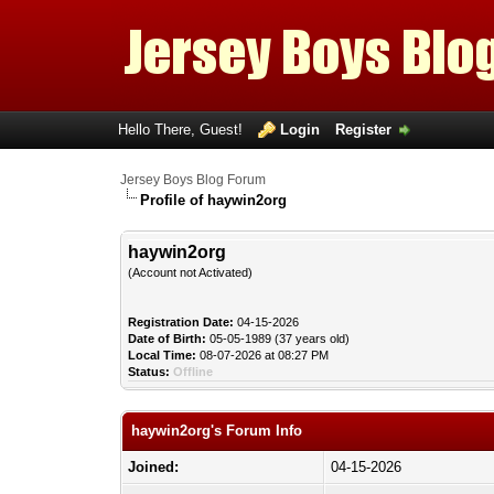
Hello There, Guest!
Login
Register
Jersey Boys Blog Forum
Profile of haywin2org
haywin2org
(Account not Activated)
Registration Date:
04-15-2026
Date of Birth:
05-05-1989 (37 years old)
Local Time:
08-07-2026 at 08:27 PM
Status:
Offline
haywin2org's Forum Info
Joined:
04-15-2026