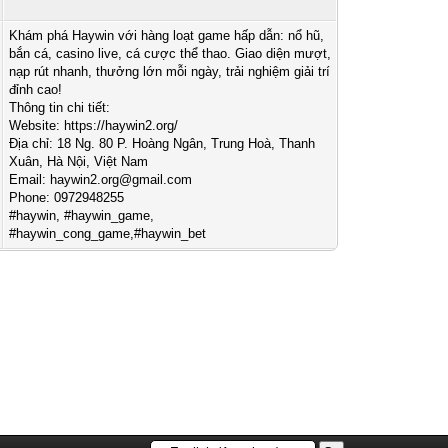
Khám phá Haywin với hàng loạt game hấp dẫn: nổ hũ,
bắn cá, casino live, cá cược thể thao. Giao diện mượt,
nạp rút nhanh, thưởng lớn mỗi ngày, trải nghiệm giải trí
đỉnh cao!
Thông tin chi tiết:
Website: https://haywin2.org/
Địa chỉ: 18 Ng. 80 P. Hoàng Ngân, Trung Hoà, Thanh
Xuân, Hà Nội, Việt Nam
Email:
haywin2.org@gmail.com
Phone: 0972948255
#haywin, #haywin_game,
#haywin_cong_game,#haywin_bet