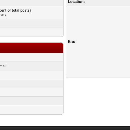
Location:
cent of total posts)
osts
)
Bio:
mail.