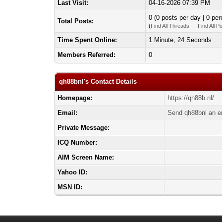
Last Visit:
04-16-2026 07:39 PM
0 (0 posts per day | 0 per
Total Posts:
(
Find All Threads
—
Find All P
Time Spent Online:
1 Minute, 24 Seconds
Members Referred:
0
qh88bnl's Contact Details
Homepage:
https://qh88b.nl/
Email:
Send qh88bnl an e
Private Message:
ICQ Number:
AIM Screen Name:
Yahoo ID:
MSN ID: