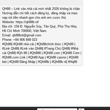
QH88 – Link vào nhà cái mới nhất 2026 không bị chặn.
Hướng dẫn chi tiết cách đăng ký, đăng nhập và mẹo
nạp rút tiền nhanh gọn cho anh em cược thủ.
Website: https://qh88b.nl/
Địa chỉ: 159 Đ. Nguyễn Súy, Tân Quý, Phú Thọ Hòa,
Hồ Chí Minh 700000, Việt Nam
Email:
qh88bnl@gmail.com
Phone: +84 906 848 023
#Qh88| #Qh88 nhà cái | #Qh88chính thức | #Qh99 |
#Link Qh88| #Link vào Qh88| #Trang Chủ Qh88| #Nhà
cái Qh88| #Qh 88 | #Qh888 | #Qh88.com | #Qh88 Com |
#Qh88.com Link | #Qh88 App | #Qh88 casino | #Qh88
bet | #Qh88 Đăng Nhập | #Qh88b | #Qh88b nl| #Hq88