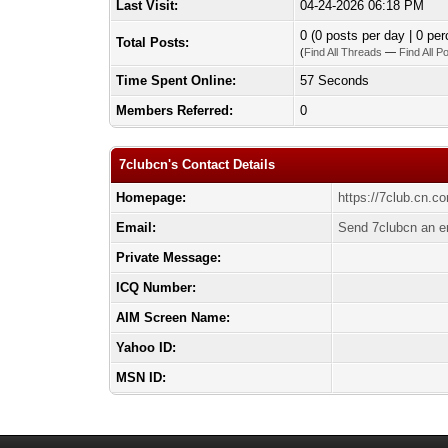
Last Visit:
04-24-2026 06:18 PM
0 (0 posts per day | 0 per
Total Posts:
(
Find All Threads
—
Find All P
Time Spent Online:
57 Seconds
Members Referred:
0
7clubcn's Contact Details
Homepage:
https://7club.cn.c
Email:
Send 7clubcn an e
Private Message:
ICQ Number:
AIM Screen Name:
Yahoo ID:
MSN ID: