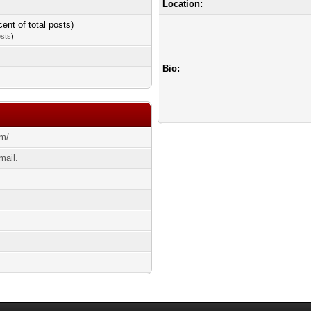
Location:
cent of total posts)
osts
)
Bio:
om/
mail.