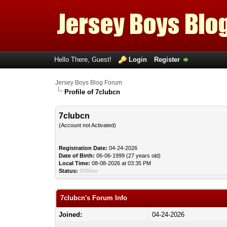
Hello There, Guest!
Login
Register
Jersey Boys Blog Forum
Profile of 7clubcn
7clubcn
(Account not Activated)
Registration Date:
04-24-2026
Date of Birth:
06-06-1999 (27 years old)
Local Time:
08-08-2026 at 03:35 PM
Status:
Offline
7clubcn's Forum Info
Joined:
04-24-2026