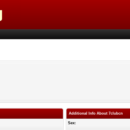
Additional Info About 7clubcn
Sex: