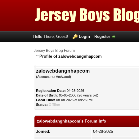
Hello There, Guest!
Login
Register
Jersey Boys Blog Forum
Profile of zalowebdangnhapcom
zalowebdangnhapcom
(Account not Activated)
Registration Date:
04-28-2026
Date of Birth:
05-05-2000 (26 years old)
Local Time:
08-08-2026 at 09:26 PM
Status:
Offline
zalowebdangnhapcom's Forum Info
Joined:
04-28-2026