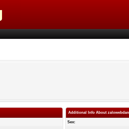
Additional Info About zalowebd
Sex: