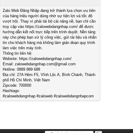
Zalo Web Đăng Nhập đang trở thành lựa chọn ưu tiên
của hàng triệu người dùng nhờ sự tiện lợi và tốc độ
vượt trội. Thay vì phải tải bộ cài nặng nề, bạn chỉ cần
truy cập vào https://zalowebdangnhap.com/ để được
hướng dẫn kết nối trực tiếp trên trình duyệt. Nền tảng
này cho phép bạn xử lý công việc, gửi tài liệu và nhắn
tin cho khách hàng mà không làm gián đoạn quy trình
làm việc trên máy tính.
Thông tin liên hệ:
Website: https://zalowebdangnhap.com/
Email:
zalowebdangnhap.com@gmail.com
Hotline: 0889 889 688
Địa chỉ: 27A Hẻm F5, Vĩnh Lộc A, Bình Chánh, Thành
phố Hồ Chí Minh, Việt Nam
Zipcode: 700000
Hashtags:
#zalowebdangnhap #zaloweb #zalowebdangnhapcom