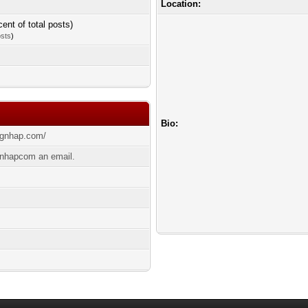
Location:
cent of total posts)
osts
)
Bio:
ngnhap.com/
nhapcom an email.