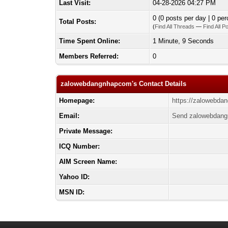
Last Visit:
04-28-2026 04:27 PM
0 (0 posts per day | 0 per
Total Posts:
(
Find All Threads
—
Find All P
Time Spent Online:
1 Minute, 9 Seconds
Members Referred:
0
zalowebdangnhapcom's Contact Details
Homepage:
https://zalowebda
Email:
Send zalowebdang
Private Message:
ICQ Number:
AIM Screen Name:
Yahoo ID:
MSN ID: