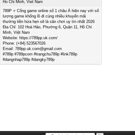
Ho Chi Minh, Viet Nam
789P ⭐️ Cổng game online số 1 châu Á hiện nay với số
lượng game khổng lồ đi cùng nhiều khuyến mãi
thưởng tiền hứa hẹn sẽ là sân chơi uy tín nhất 2026
Địa Chỉ: 102 Hoà Hảo, Phường 6, Quận 11, Hồ Chí
Minh, Việt Nam
Website: https://789pp.uk.com/
Phone: (+84) 523567026
Email:
789pp.uk.com@gmail.com
#789p #789pcom #trangchu789p #link789p
#dangnhap789p #dangky789p