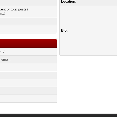
Location:
cent of total posts)
osts
)
Bio:
om/
 email.