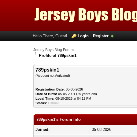
Hello There, Guest!
Login
Register
Jersey Boys Blog Forum
Profile of 789pskin1
789pskin1
(Account not Activated)
Registration Date:
05-08-2026
Date of Birth:
05-05-2001 (25 years old)
Local Time:
08-10-2026 at 04:12 PM
Status:
Offline
789pskin1's Forum Info
Joined:
05-08-2026