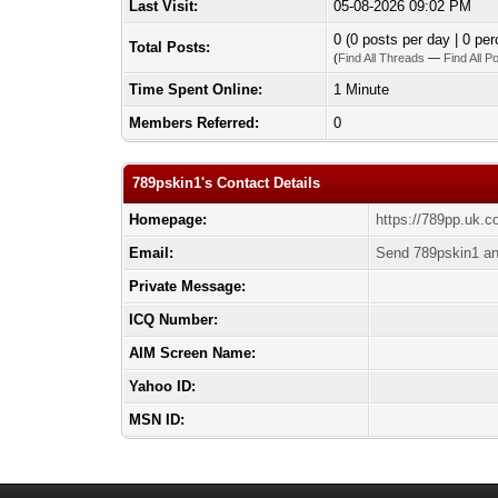
Last Visit:
05-08-2026 09:02 PM
0 (0 posts per day | 0 per
Total Posts:
(
Find All Threads
—
Find All P
Time Spent Online:
1 Minute
Members Referred:
0
789pskin1's Contact Details
Homepage:
https://789pp.uk.c
Email:
Send 789pskin1 an
Private Message:
ICQ Number:
AIM Screen Name:
Yahoo ID:
MSN ID: