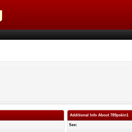
Additional Info About 789pskin1
Sex: