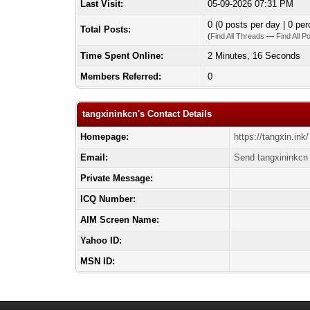
Last Visit:
05-09-2026 07:31 PM
0 (0 posts per day | 0 per
Total Posts:
(
Find All Threads
—
Find All P
Time Spent Online:
2 Minutes, 16 Seconds
Members Referred:
0
tangxininkcn's Contact Details
Homepage:
https://tangxin.ink/
Email:
Send tangxininkcn 
Private Message:
ICQ Number:
AIM Screen Name:
Yahoo ID:
MSN ID: