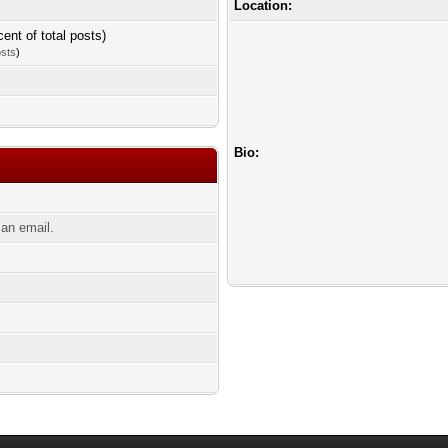
Location:
cent of total posts)
osts
)
Bio:
an email.