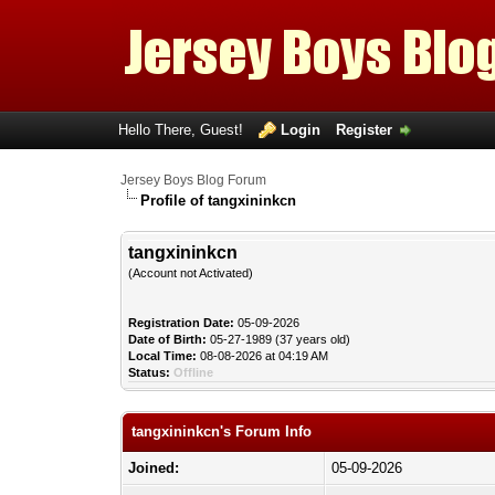
Hello There, Guest!
Login
Register
Jersey Boys Blog Forum
Profile of tangxininkcn
tangxininkcn
(Account not Activated)
Registration Date:
05-09-2026
Date of Birth:
05-27-1989 (37 years old)
Local Time:
08-08-2026 at 04:19 AM
Status:
Offline
tangxininkcn's Forum Info
Joined:
05-09-2026