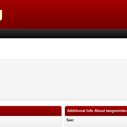
Additional Info About tangxinink
Sex: