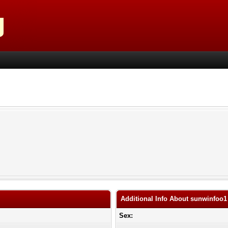
Additional Info About sunwinfoo1
Sex: