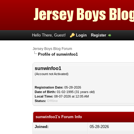
Hello There, Guest!
Login
Register
Jersey Boys Blog Forum
Profile of sunwinfoo1
sunwinfoo1
(Account not Activated)
Registration Date:
05-28-2026
Date of Birth:
01-02-1995 (31 years old)
Local Time:
08-07-2026 at 12:05 AM
Status:
Offline
sunwinfoo1's Forum Info
Joined:
05-28-2026