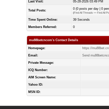
Last Visit:
05-28-2026 03:49 PM
0 (0 posts per day | 0 per
Total Posts:
(
Find All Threads
—
Find All P
Time Spent Online:
39 Seconds
Members Referred:
0
mu88betcncom's Contact Details
Homepage:
https://mu88bet.c
Email:
Send mu88betcnco
Private Message:
ICQ Number:
AIM Screen Name:
Yahoo ID:
MSN ID: