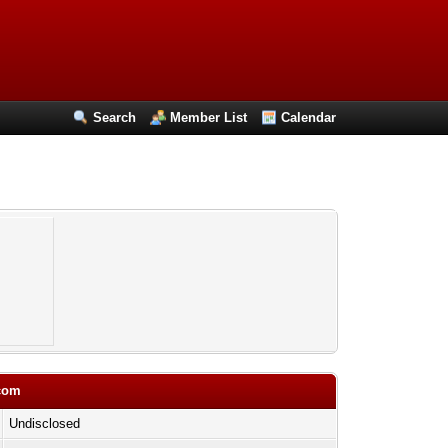
Search
Member List
Calendar
ncom
Undisclosed