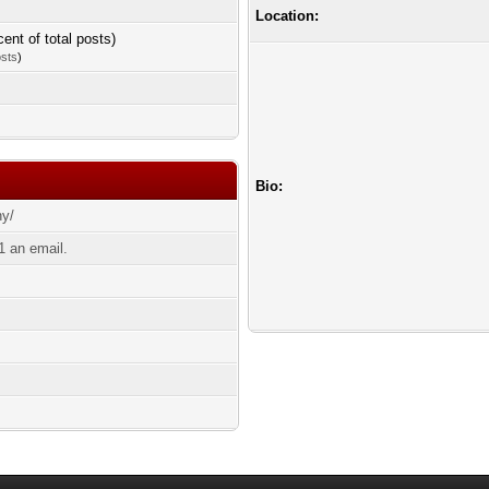
Location:
cent of total posts)
osts
)
Bio:
ny/
 an email.