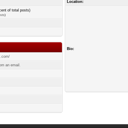
Location:
cent of total posts)
osts
)
Bio:
it.com/
com an email.