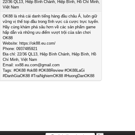
22/36 QL13, Hiệp Bình Chánh, Hiệp Bình, Hồ Chí Minh,
Việt Nam
OK88 là nhà cái danh tiếng hàng đầu châu Á, luôn giữ
vững vị thế top đầu trong lĩnh vực cá cược trực tuyến.
Hãy cùng khám phá sâu hơn về các sản phẩm game
hấp dẫn và những ưu điểm vượt trội của sân chơi
OK88
Website: https://ok88.eu.com/
Phone: 0937485921
Địa chỉ: 22/36 QL13, Hiệp Bình Chánh, Hiệp Bình, Hồ
Chí Minh, Việt Nam
Email:
xx88.eu.com@gmail.com
Tags: #OK88 #ok88 #OK88Review #OK88LaGi
#DanhGiaOK88 #TraiNghiemOK88 #HuongDanOK88