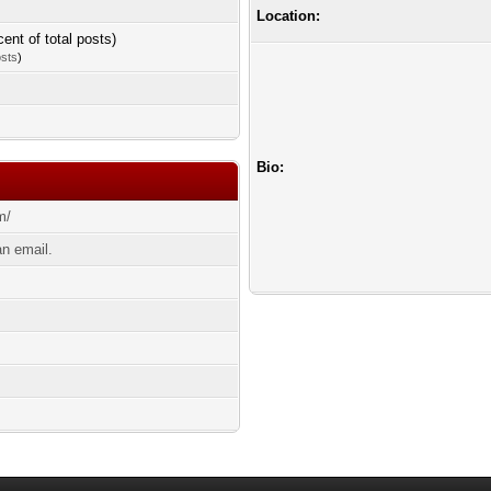
Location:
cent of total posts)
osts
)
Bio:
m/
n email.