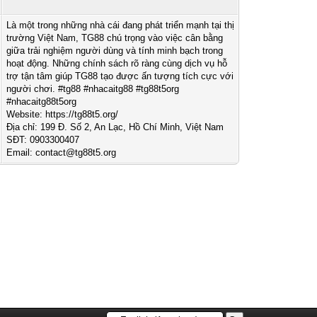
Là một trong những nhà cái đang phát triển mạnh tại thị
trường Việt Nam, TG88 chú trọng vào việc cân bằng
giữa trải nghiệm người dùng và tính minh bạch trong
hoạt động. Những chính sách rõ ràng cùng dịch vụ hỗ
trợ tận tâm giúp TG88 tạo được ấn tượng tích cực với
người chơi. #tg88 #nhacaitg88 #tg88t5org
#nhacaitg88t5org
Website: https://tg88t5.org/
Địa chỉ: 199 Đ. Số 2, An Lạc, Hồ Chí Minh, Việt Nam
SĐT: 0903300407
Email:
contact@tg88t5.org