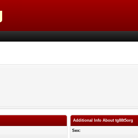
Additional Info About tg88t5org
Sex: