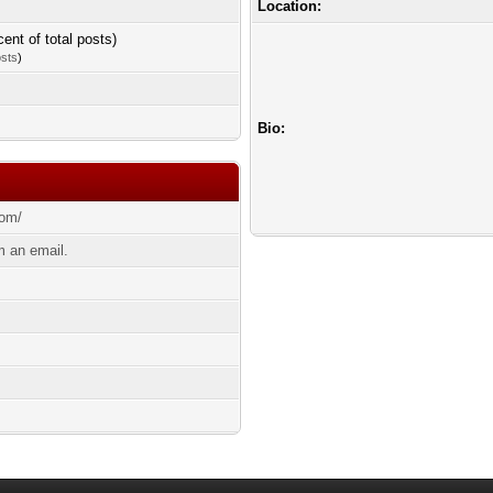
Location:
cent of total posts)
osts
)
Bio:
com/
 an email.