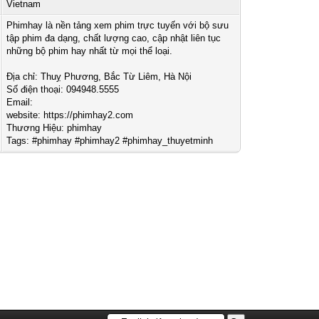
Vietnam
Phimhay là nền tảng xem phim trực tuyến với bộ sưu
tập phim đa dạng, chất lượng cao, cập nhật liên tục
những bộ phim hay nhất từ mọi thể loại.
Địa chỉ: Thuỵ Phương, Bắc Từ Liêm, Hà Nội
Số điện thoại: 094948.5555
Email:
website: https://phimhay2.com
Thương Hiệu: phimhay
Tags: #phimhay #phimhay2 #phimhay_thuyetminh