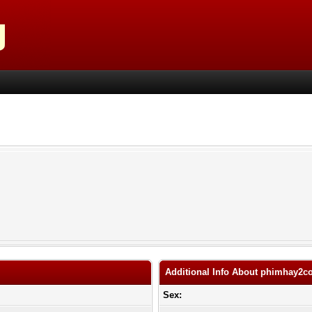
Additional Info About phimhay2
Sex: