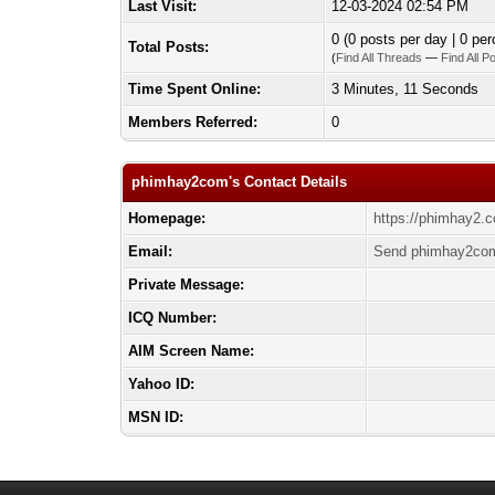
Last Visit:
12-03-2024 02:54 PM
0 (0 posts per day | 0 per
Total Posts:
(
Find All Threads
—
Find All P
Time Spent Online:
3 Minutes, 11 Seconds
Members Referred:
0
phimhay2com's Contact Details
Homepage:
https://phimhay2.
Email:
Send phimhay2com
Private Message:
ICQ Number:
AIM Screen Name:
Yahoo ID:
MSN ID: