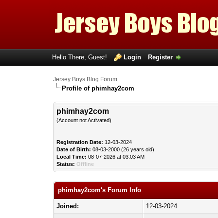
Hello There, Guest!
Login
Register
Jersey Boys Blog Forum
Profile of phimhay2com
phimhay2com
(Account not Activated)
Registration Date:
12-03-2024
Date of Birth:
08-03-2000 (26 years old)
Local Time:
08-07-2026 at 03:03 AM
Status:
Offline
phimhay2com's Forum Info
Joined:
12-03-2024