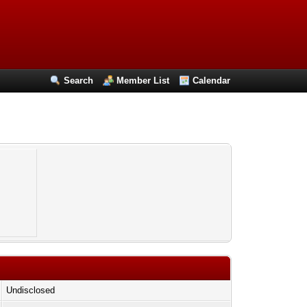
Search
Member List
Calendar
Undisclosed