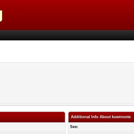
Additional Info About kuwinvote
Sex: