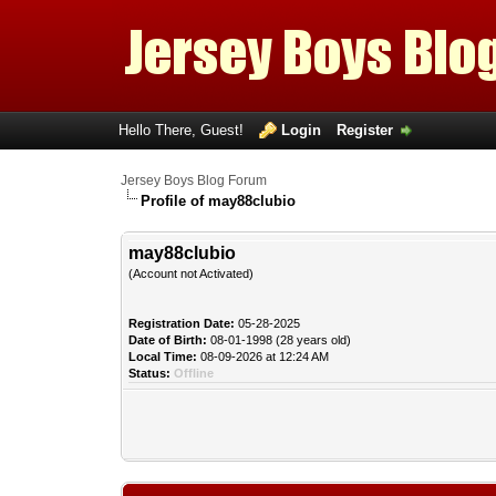
Hello There, Guest!
Login
Register
Jersey Boys Blog Forum
Profile of may88clubio
may88clubio
(Account not Activated)
Registration Date:
05-28-2025
Date of Birth:
08-01-1998 (28 years old)
Local Time:
08-09-2026 at 12:24 AM
Status:
Offline