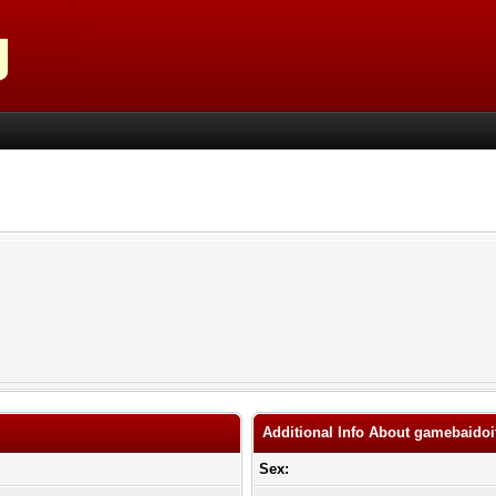
Additional Info About gamebaido
Sex: