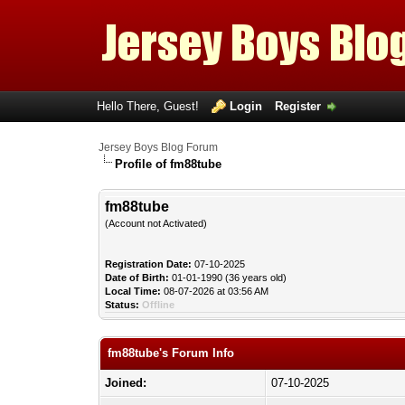
Hello There, Guest!
Login
Register
Jersey Boys Blog Forum
Profile of fm88tube
fm88tube
(Account not Activated)
Registration Date:
07-10-2025
Date of Birth:
01-01-1990 (36 years old)
Local Time:
08-07-2026 at 03:56 AM
Status:
Offline
fm88tube's Forum Info
Joined:
07-10-2025