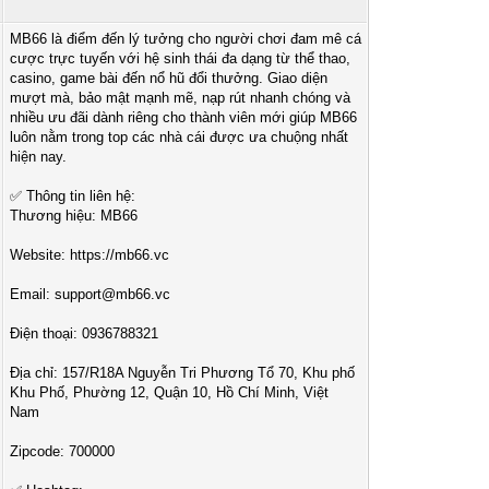
MB66 là điểm đến lý tưởng cho người chơi đam mê cá
cược trực tuyến với hệ sinh thái đa dạng từ thể thao,
casino, game bài đến nổ hũ đổi thưởng. Giao diện
mượt mà, bảo mật mạnh mẽ, nạp rút nhanh chóng và
nhiều ưu đãi dành riêng cho thành viên mới giúp MB66
luôn nằm trong top các nhà cái được ưa chuộng nhất
hiện nay.
✅ Thông tin liên hệ:
Thương hiệu: MB66
Website: https://mb66.vc
Email:
support@mb66.vc
Điện thoại: 0936788321
Địa chỉ: 157/R18A Nguyễn Tri Phương Tổ 70, Khu phố
Khu Phố, Phường 12, Quận 10, Hồ Chí Minh, Việt
Nam
Zipcode: 700000