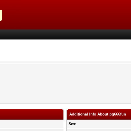
Additional Info About pg666fun
Sex: