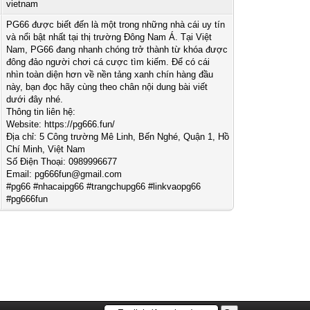
vietnam
PG66 được biết đến là một trong những nhà cái uy tín
và nổi bật nhất tại thị trường Đông Nam Á. Tại Việt
Nam, PG66 đang nhanh chóng trở thành từ khóa được
đông đảo người chơi cá cược tìm kiếm. Để có cái
nhìn toàn diện hơn về nền tảng xanh chín hàng đầu
này, bạn đọc hãy cùng theo chân nội dung bài viết
dưới đây nhé.
Thông tin liên hệ:
Website: https://pg666.fun/
Địa chỉ: 5 Công trường Mê Linh, Bến Nghé, Quận 1, Hồ
Chí Minh, Việt Nam
Số Điện Thoại: 0989996677
Email:
pg666fun@gmail.com
#pg66 #nhacaipg66 #trangchupg66 #linkvaopg66
#pg666fun