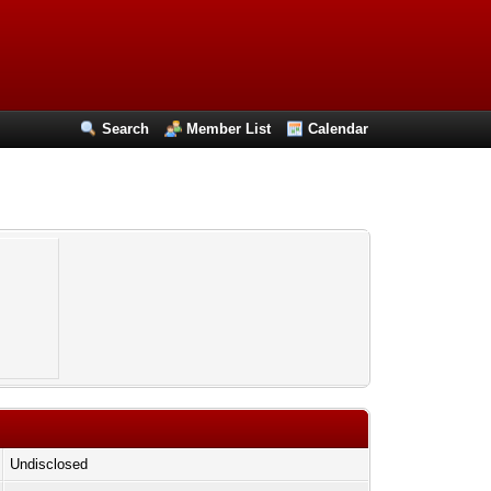
Search
Member List
Calendar
Undisclosed