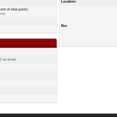
Location:
cent of total posts)
osts
)
Bio:
/
2 an email.