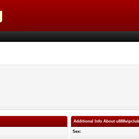
Additional Info About u888vipclu
Sex: