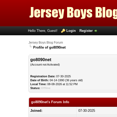
Hello There, Guest!
Login
Register
Jersey Boys Blog Forum
Profile of go8090net
go8090net
(Account not Activated)
Registration Date:
07-30-2025
Date of Birth:
04-14-1990 (36 years old)
Local Time:
08-08-2026 at 11:52 PM
Status:
Offline
go8090net's Forum Info
Joined:
07-30-2025