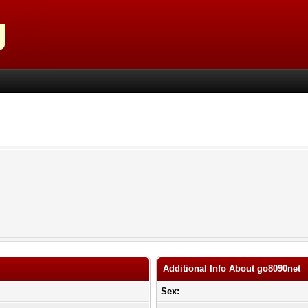
Additional Info About go8090net
Sex: