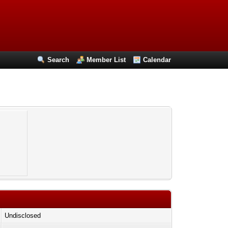
Search
Member List
Calendar
Undisclosed