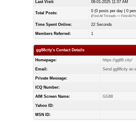
Last Visit:
08-01-2025 11:07 AM
0 (0 posts per day | 0 per
Total Posts:
(
Find All Threads
—
Find All P
Time Spent Online:
22 Seconds
Members Referred:
1
gg88city's Contact Details
Homepage:
https://gg88.city/
Email:
Send gg88city an 
Private Message:
ICQ Number:
AIM Screen Name:
GG88
Yahoo ID:
MSN ID: