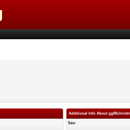
Additional Info About gg88christ
Sex: