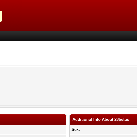
Additional Info About 28betus
Sex: