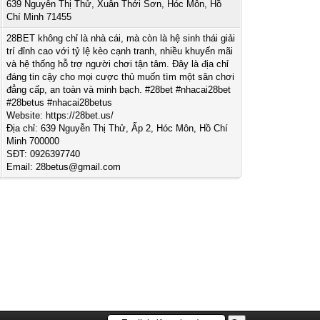
639 Nguyễn Thị Thử, Xuân Thới Sơn, Hóc Môn, Hồ
Chí Minh 71455
28BET không chỉ là nhà cái, mà còn là hệ sinh thái giải
trí đỉnh cao với tỷ lệ kèo cạnh tranh, nhiều khuyến mãi
và hệ thống hỗ trợ người chơi tận tâm. Đây là địa chỉ
đáng tin cậy cho mọi cược thủ muốn tìm một sân chơi
đẳng cấp, an toàn và minh bạch. #28bet #nhacai28bet
#28betus #nhacai28betus
Website: https://28bet.us/
Địa chỉ: 639 Nguyễn Thị Thử, Ấp 2, Hóc Môn, Hồ Chí
Minh 700000
SĐT: 0926397740
Email:
28betus@gmail.com