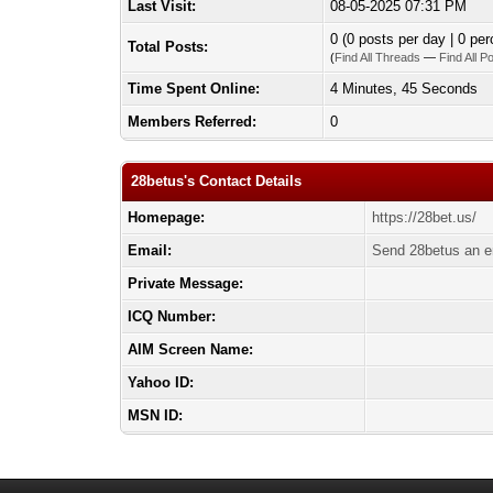
Last Visit:
08-05-2025 07:31 PM
0 (0 posts per day | 0 per
Total Posts:
(
Find All Threads
—
Find All P
Time Spent Online:
4 Minutes, 45 Seconds
Members Referred:
0
28betus's Contact Details
Homepage:
https://28bet.us/
Email:
Send 28betus an e
Private Message:
ICQ Number:
AIM Screen Name:
Yahoo ID:
MSN ID: