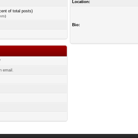
Location:
cent of total posts)
osts
)
Bio:
/
 email.