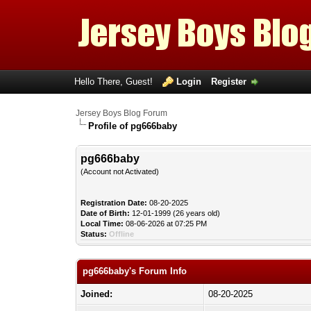
Hello There, Guest!
Login
Register
Jersey Boys Blog Forum
Profile of pg666baby
pg666baby
(Account not Activated)
Registration Date:
08-20-2025
Date of Birth:
12-01-1999 (26 years old)
Local Time:
08-06-2026 at 07:25 PM
Status:
Offline
pg666baby's Forum Info
Joined:
08-20-2025