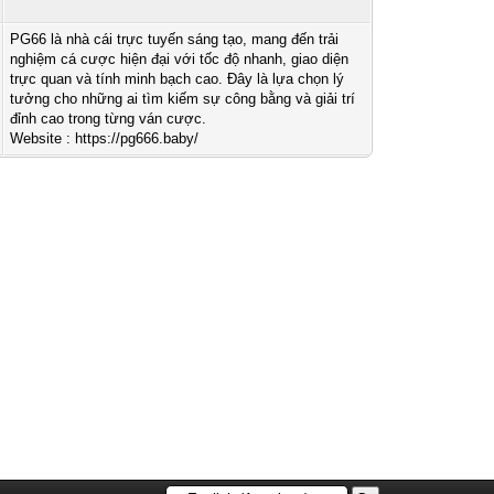
PG66 là nhà cái trực tuyến sáng tạo, mang đến trải
nghiệm cá cược hiện đại với tốc độ nhanh, giao diện
trực quan và tính minh bạch cao. Đây là lựa chọn lý
tưởng cho những ai tìm kiếm sự công bằng và giải trí
đỉnh cao trong từng ván cược.
Website : https://pg666.baby/