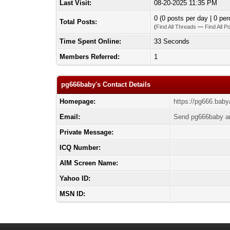
Last Visit:
08-20-2025 11:35 PM
0 (0 posts per day | 0 per
Total Posts:
(
Find All Threads
—
Find All P
Time Spent Online:
33 Seconds
Members Referred:
1
pg666baby's Contact Details
Homepage:
https://pg666.baby
Email:
Send pg666baby an
Private Message:
ICQ Number:
AIM Screen Name:
Yahoo ID:
MSN ID: