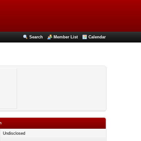
Search
Member List
Calendar
n
Undisclosed