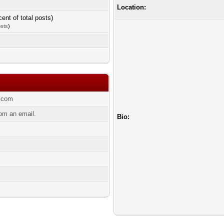
Location:
cent of total posts)
osts
)
o.com
om an email.
Bio: