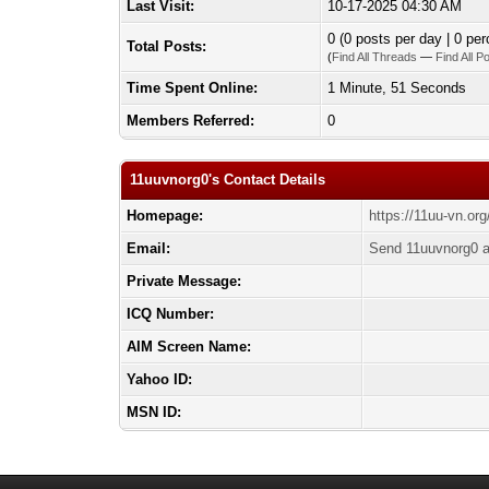
Last Visit:
10-17-2025 04:30 AM
0 (0 posts per day | 0 per
Total Posts:
(
Find All Threads
—
Find All P
Time Spent Online:
1 Minute, 51 Seconds
Members Referred:
0
11uuvnorg0's Contact Details
Homepage:
https://11uu-vn.org
Email:
Send 11uuvnorg0 a
Private Message:
ICQ Number:
AIM Screen Name:
Yahoo ID:
MSN ID: