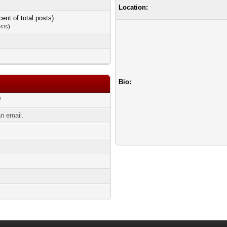
Location:
cent of total posts)
osts
)
Bio:
/
n email.