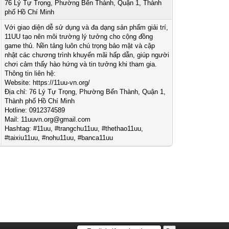
76 Lý Tự Trọng, Phường Bến Thành, Quận 1, Thành
phố Hồ Chí Minh
Với giao diện dễ sử dụng và đa dạng sản phẩm giải trí,
11UU tạo nên môi trường lý tưởng cho cộng đồng
game thủ. Nền tảng luôn chú trọng bảo mật và cập
nhật các chương trình khuyến mãi hấp dẫn, giúp người
chơi cảm thấy hào hứng và tin tưởng khi tham gia.
Thông tin liên hệ:
Website: https://11uu-vn.org/
Địa chỉ: 76 Lý Tự Trọng, Phường Bến Thành, Quận 1,
Thành phố Hồ Chí Minh
Hotline: 0912374589
Mail:
11uuvn.org@gmail.com
Hashtag: #11uu, #trangchu11uu, #thethao11uu,
#taixiu11uu, #nohu11uu, #banca11uu