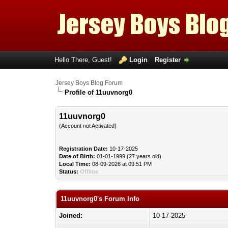
Hello There, Guest!
Login
Register
Jersey Boys Blog Forum
Profile of 11uuvnorg0
11uuvnorg0
(Account not Activated)
Registration Date:
10-17-2025
Date of Birth:
01-01-1999 (27 years old)
Local Time:
08-09-2026 at 09:51 PM
Status:
Offline
11uuvnorg0's Forum Info
Joined:
10-17-2025