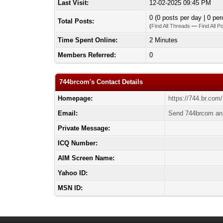
Last Visit:
12-02-2025 09:45 PM
0 (0 posts per day | 0 per
Total Posts:
(
Find All Threads
—
Find All P
Time Spent Online:
2 Minutes
Members Referred:
0
744brcom's Contact Details
Homepage:
https://744.br.com/
Email:
Send 744brcom an 
Private Message:
ICQ Number:
AIM Screen Name:
Yahoo ID:
MSN ID: