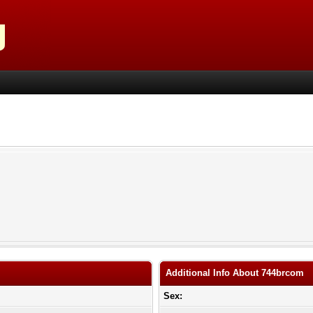
Additional Info About 744brcom
Sex: