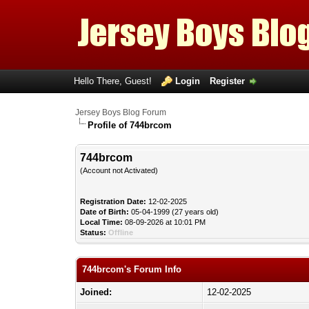
Hello There, Guest!
Login
Register
Jersey Boys Blog Forum
Profile of 744brcom
744brcom
(Account not Activated)
Registration Date:
12-02-2025
Date of Birth:
05-04-1999 (27 years old)
Local Time:
08-09-2026 at 10:01 PM
Status:
Offline
744brcom's Forum Info
Joined:
12-02-2025