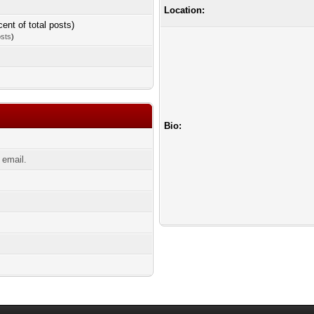
Location:
cent of total posts)
osts
)
Bio:
email.