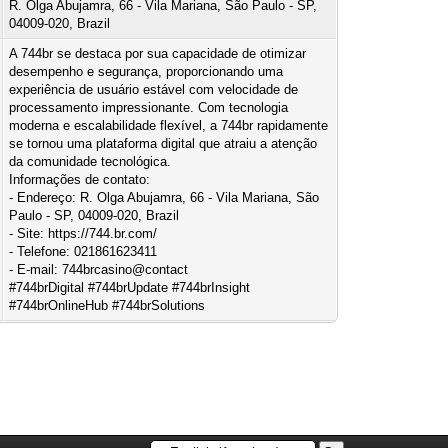
R. Olga Abujamra, 66 - Vila Mariana, São Paulo - SP,
04009-020, Brazil
A 744br se destaca por sua capacidade de otimizar
desempenho e segurança, proporcionando uma
experiência de usuário estável com velocidade de
processamento impressionante. Com tecnologia
moderna e escalabilidade flexível, a 744br rapidamente
se tornou uma plataforma digital que atraiu a atenção
da comunidade tecnológica.
Informações de contato:
- Endereço: R. Olga Abujamra, 66 - Vila Mariana, São
Paulo - SP, 04009-020, Brazil
- Site: https://744.br.com/
- Telefone: 021861623411
- E-mail: 744brcasino@contact
#744brDigital #744brUpdate #744brInsight
#744brOnlineHub #744brSolutions