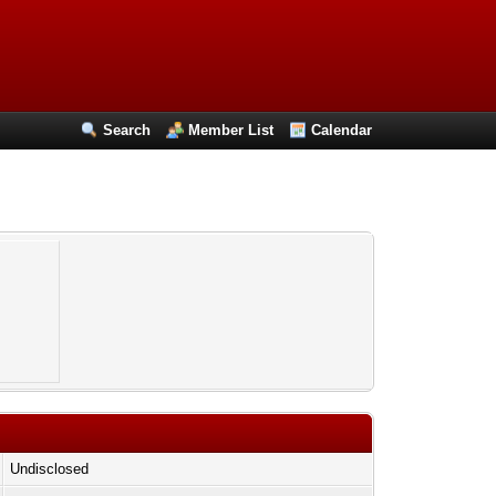
Search
Member List
Calendar
Undisclosed