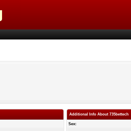
Additional Info About 735bettech
Sex: