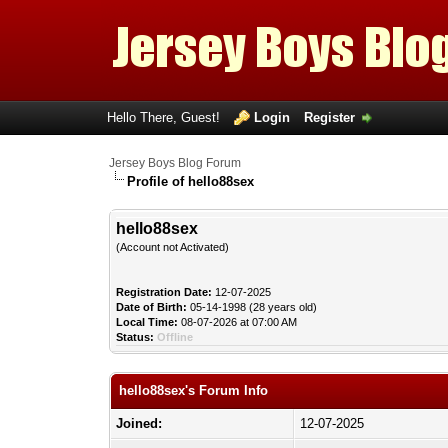
Hello There, Guest!
Login
Register
Jersey Boys Blog Forum
Profile of hello88sex
hello88sex
(Account not Activated)
Registration Date:
12-07-2025
Date of Birth:
05-14-1998 (28 years old)
Local Time:
08-07-2026 at 07:00 AM
Status:
Offline
hello88sex's Forum Info
Joined:
12-07-2025