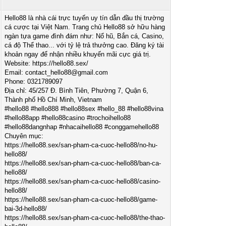
Hello88 là nhà cái trực tuyến uy tín dẫn đầu thị trường
cá cược tại Việt Nam. Trang chủ Hello88 sở hữu hàng
ngàn tựa game đình đám như: Nổ hũ, Bắn cá, Casino,
cá độ Thể thao... với tỷ lệ trả thưởng cao. Đăng ký tài
khoản ngay để nhận nhiều khuyến mãi cực giá trị.
Website: https://hello88.sex/
Email:
contact_hello88@gmail.com
Phone: 0321789097
Địa chỉ: 45/257 Đ. Bình Tiên, Phường 7, Quận 6,
Thành phố Hồ Chí Minh, Vietnam
#hello88 #hello888 #hello88sex #hello_88 #hello88vina
#hello88app #hello88casino #trochoihello88
#hello88dangnhap #nhacaihello88 #conggamehello88
Chuyên mục:
https://hello88.sex/san-pham-ca-cuoc-hello88/no-hu-
hello88/
https://hello88.sex/san-pham-ca-cuoc-hello88/ban-ca-
hello88/
https://hello88.sex/san-pham-ca-cuoc-hello88/casino-
hello88/
https://hello88.sex/san-pham-ca-cuoc-hello88/game-
bai-3d-hello88/
https://hello88.sex/san-pham-ca-cuoc-hello88/the-thao-