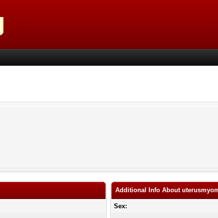
Additional Info About uterusmyo
Sex: