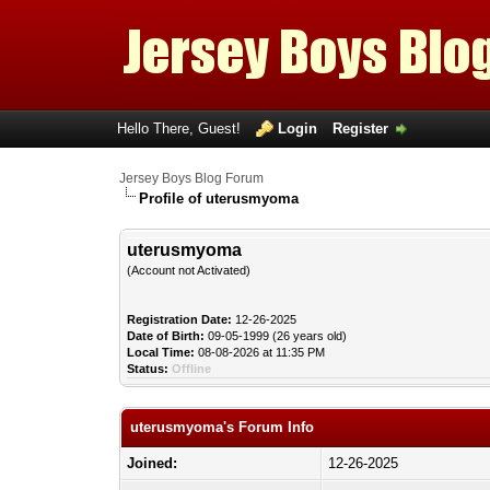
Hello There, Guest!
Login
Register
Jersey Boys Blog Forum
Profile of uterusmyoma
uterusmyoma
(Account not Activated)
Registration Date:
12-26-2025
Date of Birth:
09-05-1999 (26 years old)
Local Time:
08-08-2026 at 11:35 PM
Status:
Offline
uterusmyoma's Forum Info
Joined:
12-26-2025