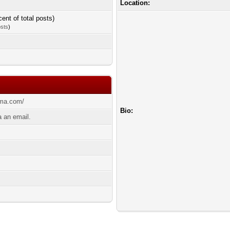
Location:
cent of total posts)
osts
)
oma.com/
Bio:
 an email.