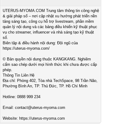
UTERUS-MYOMA.COM Trung tâm thông tin công nghệ
& giải pháp số – nơi cập nhật xu hướng phát triển nền
tảng sáng tạo, công cụ hỗ trợ livestream, phần mềm
quản lý nội dung và các bảng điều khiển kỹ thuật phục
vụ cho streamer, influencer và nhà sáng tạo kỹ thuật
số.
Biên tập & điều hành nội dung: Đội ngũ của
https://uterus-myoma.com/
© Bản quyền nội dung thuộc KANGKANG. Nghiêm
cấm sao chép dưới mọi hình thức khi chưa được cấp
phép.
Thông Tin Liên Hệ
Địa chỉ: Phòng 402, Tòa nhà TechSpace, 98 Trần Não,
Phường Bình An, TP. Thủ Đức, TP. Hồ Chí Minh
Hotline: 0888 999 234
Email:
contact@uterus-myoma.com
Website: https://uterus-myoma.com