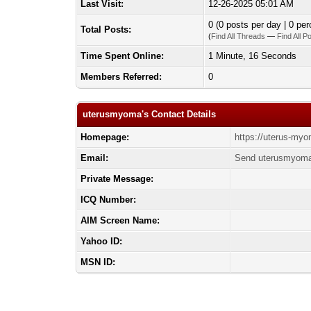
Last Visit:
12-26-2025 05:01 AM
0 (0 posts per day | 0 per
Total Posts:
(
Find All Threads
—
Find All P
Time Spent Online:
1 Minute, 16 Seconds
Members Referred:
0
uterusmyoma's Contact Details
Homepage:
https://uterus-my
Email:
Send uterusmyoma
Private Message:
ICQ Number:
AIM Screen Name:
Yahoo ID:
MSN ID: