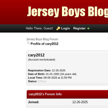
Hello There, Guest!
Login
Register
Jersey Boys Blog Forum
Profile of cary2012
cary2012
(Account not Activated)
Registration Date:
12-26-2025
Date of Birth:
01-01-1992 (34 years old)
Local Time:
08-06-2026 at 11:59 PM
Status:
Offline
cary2012's Forum Info
Joined:
12-26-2025