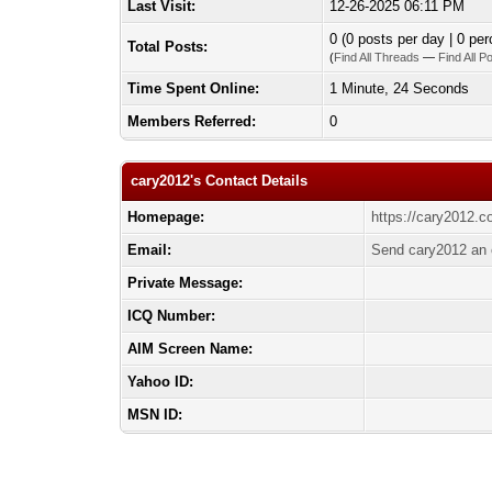
Last Visit:
12-26-2025 06:11 PM
0 (0 posts per day | 0 per
Total Posts:
(
Find All Threads
—
Find All P
Time Spent Online:
1 Minute, 24 Seconds
Members Referred:
0
cary2012's Contact Details
Homepage:
https://cary2012.c
Email:
Send cary2012 an 
Private Message:
ICQ Number:
AIM Screen Name:
Yahoo ID:
MSN ID: