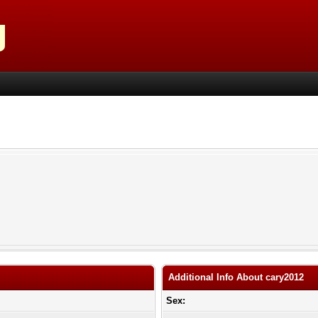
Additional Info About cary2012
Sex: