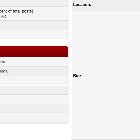
Location:
cent of total posts)
osts
)
om/
email.
Bio: