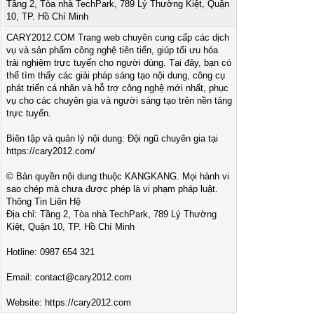
Tầng 2, Tòa nhà TechPark, 789 Lý Thường Kiệt, Quận
10, TP. Hồ Chí Minh
CARY2012.COM Trang web chuyên cung cấp các dịch
vụ và sản phẩm công nghệ tiên tiến, giúp tối ưu hóa
trải nghiệm trực tuyến cho người dùng. Tại đây, bạn có
thể tìm thấy các giải pháp sáng tạo nội dung, công cụ
phát triển cá nhân và hỗ trợ công nghệ mới nhất, phục
vụ cho các chuyên gia và người sáng tạo trên nền tảng
trực tuyến.
Biên tập và quản lý nội dung: Đội ngũ chuyên gia tại
https://cary2012.com/
© Bản quyền nội dung thuộc KANGKANG. Mọi hành vi
sao chép mà chưa được phép là vi phạm pháp luật.
Thông Tin Liên Hệ
Địa chỉ: Tầng 2, Tòa nhà TechPark, 789 Lý Thường
Kiệt, Quận 10, TP. Hồ Chí Minh
Hotline: 0987 654 321
Email:
contact@cary2012.com
Website: https://cary2012.com