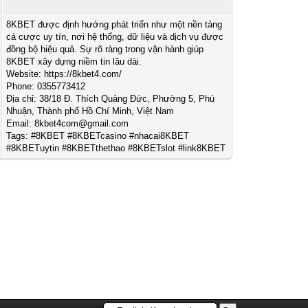
8KBET được định hướng phát triển như một nền tảng
cá cược uy tín, nơi hệ thống, dữ liệu và dịch vụ được
đồng bộ hiệu quả. Sự rõ ràng trong vận hành giúp
8KBET xây dựng niềm tin lâu dài.
Website: https://8kbet4.com/
Phone: 0355773412
Địa chỉ: 38/18 Đ. Thích Quảng Đức, Phường 5, Phú
Nhuận, Thành phố Hồ Chí Minh, Việt Nam
Email:
8kbet4com@gmail.com
Tags: #8KBET #8KBETcasino #nhacai8KBET
#8KBETuytin #8KBETthethao #8KBETslot #link8KBET