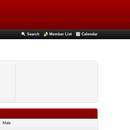
Search
Member List
Calendar
Male