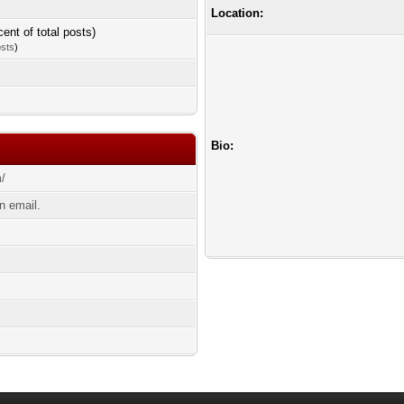
Location:
cent of total posts)
osts
)
Bio:
m/
n email.