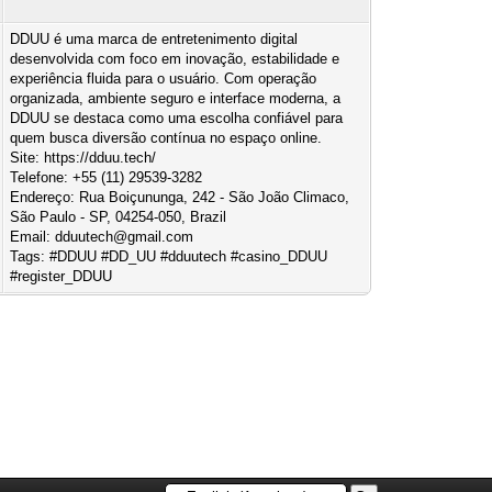
DDUU é uma marca de entretenimento digital
desenvolvida com foco em inovação, estabilidade e
experiência fluida para o usuário. Com operação
organizada, ambiente seguro e interface moderna, a
DDUU se destaca como uma escolha confiável para
quem busca diversão contínua no espaço online.
Site: https://dduu.tech/
Telefone: +55 (11) 29539-3282
Endereço: Rua Boiçununga, 242 - São João Climaco,
São Paulo - SP, 04254-050, Brazil
Email:
dduutech@gmail.com
Tags: #DDUU #DD_UU #dduutech #casino_DDUU
#register_DDUU