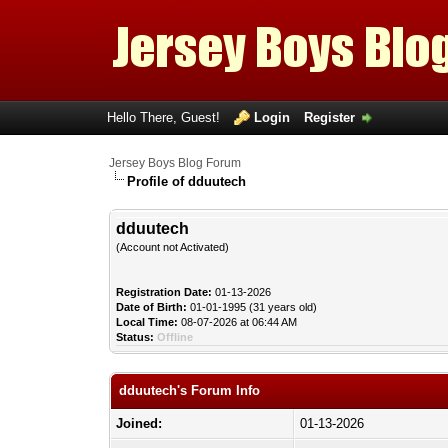
Hello There, Guest!
Login
Register
Jersey Boys Blog Forum
Profile of dduutech
dduutech
(Account not Activated)
Registration Date:
01-13-2026
Date of Birth:
01-01-1995 (31 years old)
Local Time:
08-07-2026 at 06:44 AM
Status:
Offline
dduutech's Forum Info
Joined:
01-13-2026