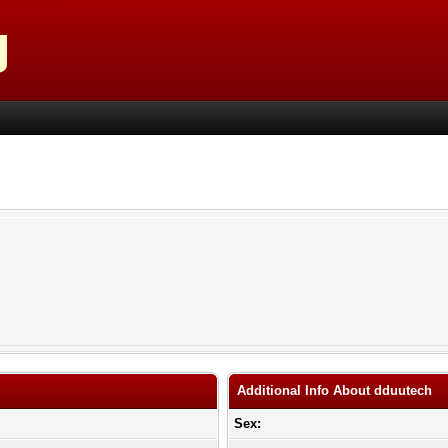
Additional Info About dduutech
Sex: