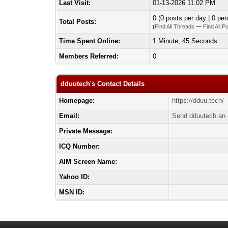
Last Visit:
01-13-2026 11:02 PM
0 (0 posts per day | 0 per
Total Posts:
(
Find All Threads
—
Find All P
Time Spent Online:
1 Minute, 45 Seconds
Members Referred:
0
dduutech's Contact Details
Homepage:
https://dduu.tech/
Email:
Send dduutech an 
Private Message:
ICQ Number:
AIM Screen Name:
Yahoo ID:
MSN ID: