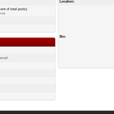
Location:
cent of total posts)
osts
)
Bio:
email.