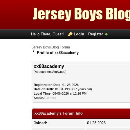
Hello There, Guest!
Login
Register
Jersey Boys Blog Forum
Profile of xx88academy
xx88academy
(Account not Activated)
Registration Date:
01-23-2026
Date of Birth:
01-01-1999 (27 years old)
Local Time:
08-06-2026 at 12:26 PM
Status:
Offline
xx88academy's Forum Info
Joined:
01-23-2026