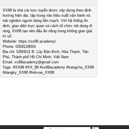
XX88 là nhà cái trực tuyến được xây dựng theo định
hướng hiện đại, tập trung vào hiệu suất vận hành và
trải nghiệm người dùng liền mạch. Với hệ thống ổn
định, giao diện trực quan và cách tổ chức nội dung rõ
ràng, XX88 tạo nên dấu ấn riêng trong không gian giải
trí số.
Website: https://xx88.academy/
Phone: 0358128054
Địa chỉ: 539/9/11 Đ. Lũy Bán Bích, Hòa Thạnh, Tân
Phú, Thành phố Hồ Chí Minh, Việt Nam
Email:
xx88academy@gmail.com
Tags: #XX88 #XX_88 #xx88academy #trangchu_XX88
#dangky_XX88 #linkvao_XX88