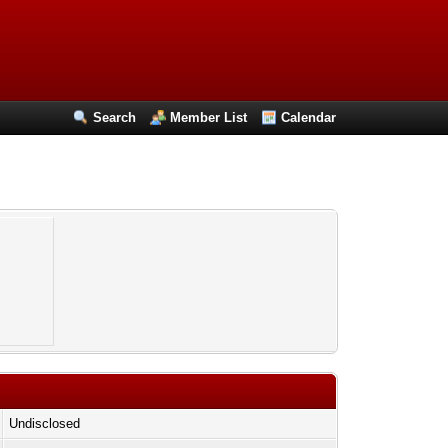
Search
Member List
Calendar
Undisclosed