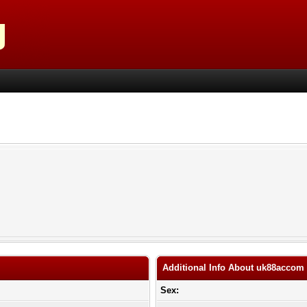
Additional Info About uk88accom
Sex: