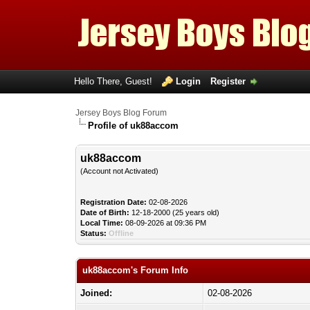
Hello There, Guest!
Login
Register
Jersey Boys Blog Forum
Profile of uk88accom
uk88accom
(Account not Activated)
Registration Date:
02-08-2026
Date of Birth:
12-18-2000 (25 years old)
Local Time:
08-09-2026 at 09:36 PM
Status:
Offline
uk88accom's Forum Info
Joined:
02-08-2026